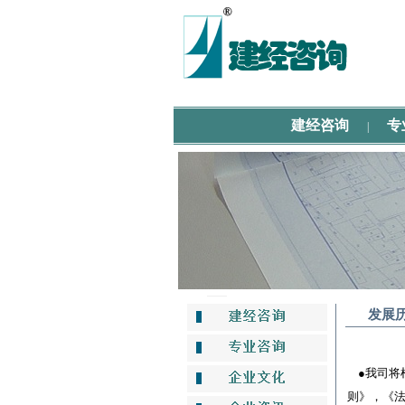
建经咨询
专
|